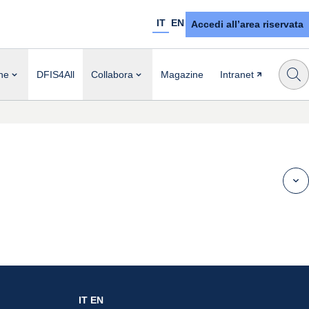
IT
EN
Accedi all’area riservata
ne
DFIS4All
Collabora
Magazine
Intranet
IT
EN