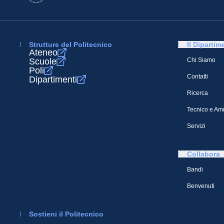
Strutture del Politecnico
Il Dipartim
Ateneo
Scuole
Chi Siamo
Poli
Contatti
Dipartimenti
Ricerca
Tecnico e Amm
Servizi
Collabora
Bandi
Benvenuti
Sostieni il Politecnico