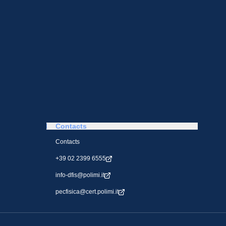
Contacts
Contacts
+39 02 2399 6555
info-dfis@polimi.it
pecfisica@cert.polimi.it