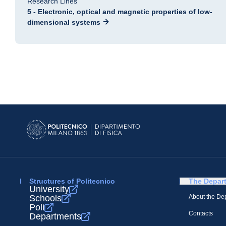
Research Lines
5 - Electronic, optical and magnetic properties of low-
dimensional systems
Structures of Politecnico
The Depar
University
Schools
About the De
Poli
Contacts
Departments