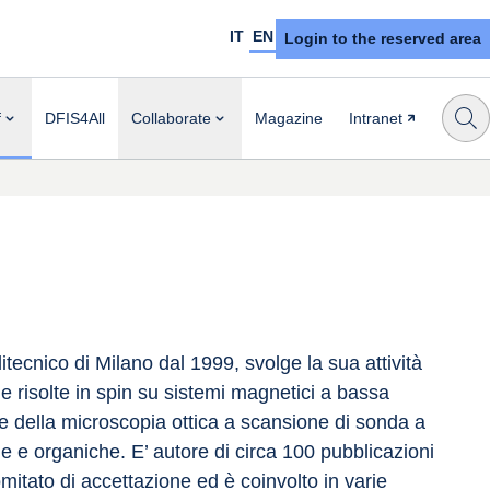
IT
EN
Login to the reserved area
f
DFIS4All
Collaborate
Magazine
Intranet
tecnico di Milano dal 1999, svolge la sua attività 
che risolte in spin su sistemi magnetici a bassa 
i) e della microscopia ottica a scansione di sonda a 
e organiche. E’ autore di circa 100 pubblicazioni 
comitato di accettazione ed è coinvolto in varie 