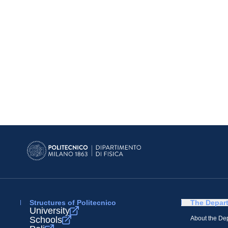
Structures of Politecnico
The Depar
University
Schools
About the De