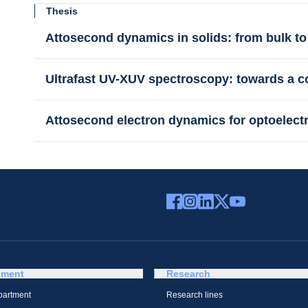
Thesis
Attosecond dynamics in solids: from bulk t
Ultrafast UV-XUV spectroscopy: towards a c
Attosecond electron dynamics for optoelect
tment
Research
partment
Research lines