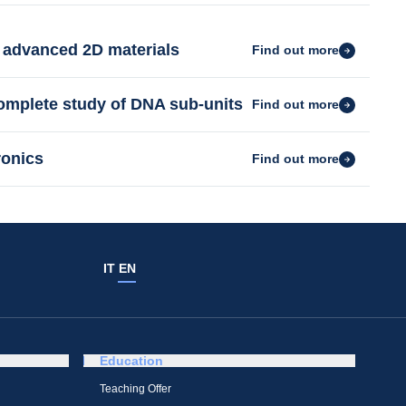
o advanced 2D materials
Find out more
omplete study of DNA sub-units
Find out more
ronics
Find out more
IT
EN
Education
Teaching Offer