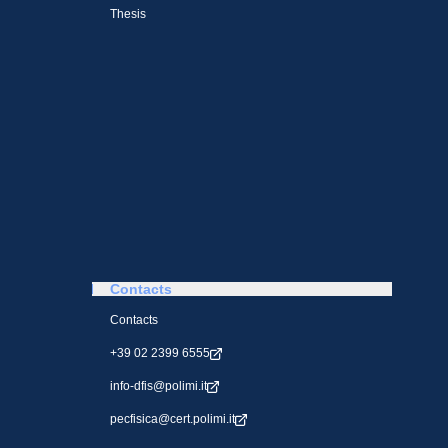
Thesis
Contacts
Contacts
+39 02 2399 6555
info-dfis@polimi.it
pecfisica@cert.polimi.it