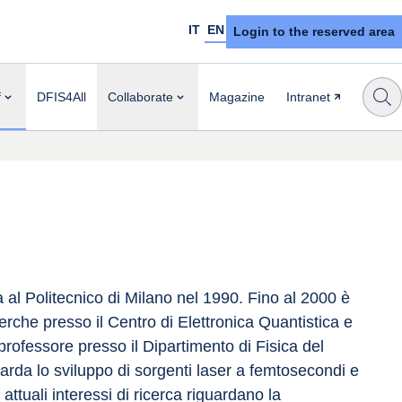
IT
EN
Login to the reserved area
f
DFIS4All
Collaborate
Magazine
Intranet
a al Politecnico di Milano nel 1990. Fino al 2000 è 
erche presso il Centro di Elettronica Quantistica e 
rofessore presso il Dipartimento di Fisica del 
guarda lo sviluppo di sorgenti laser a femtosecondi e 
 attuali interessi di ricerca riguardano la 