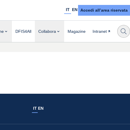
IT
EN
Accedi all’area riservata
ne
DFIS4All
Collabora
Magazine
Intranet
IT
EN