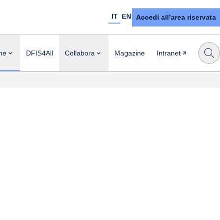
IT
EN
Accedi all’area riservata
ne
DFIS4All
Collabora
Magazine
Intranet