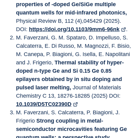
properties of -doped Ge/SiGe multiple 
quantum wells for mid-infrared photonics, 
Physical Review B, 112 (4),045429 (2025). 
DOI: 
https://doi.org/10.1103/9mm6-96nk
.
M. Faverzani, G. M. Spataro, D. Impelluso, S. 
Calcaterra, E. Di Russo, M. Magnozzi, F. Bisio, 
M. Canepa, P. Biagioni, G. Isella, E. Napolitani 
and J. Frigerio, 
Thermal stability of hyper-
doped n-type Ge and Si 0.15 Ge 0.85 
epilayers obtained by in situ doping and 
pulsed laser melting, 
Journal of Materials 
Chemistry C 13, 18276-18285 (2025) DOI: 
10.1039/D5TC02390D
M. Faverzani, S. Calcaterra, P. Biagioni, J. 
Frigerio 
Strong coupling in metal-
semiconductor microcavities featuring Ge 
quantum wells: a perspective study
, 